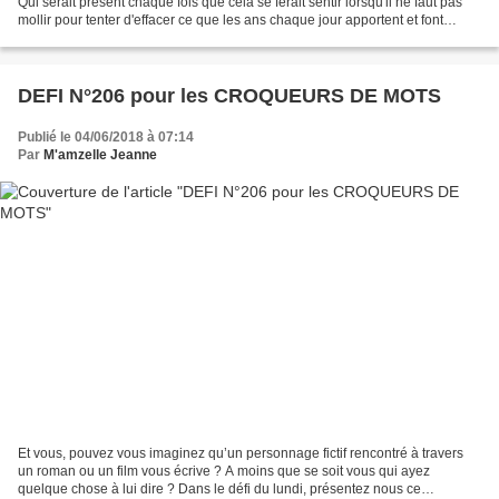
Qui serait présent chaque fois que cela se ferait sentir lorsqu'il ne faut pas
mollir pour tenter d'effacer ce que les ans chaque jour apportent et font
souffrir. Cependant,...
DEFI N°206 pour les CROQUEURS DE MOTS
Publié le 04/06/2018 à 07:14
Par
M'amzelle Jeanne
Et vous, pouvez vous imaginez qu’un personnage fictif rencontré à travers
un roman ou un film vous écrive ? A moins que se soit vous qui ayez
quelque chose à lui dire ? Dans le défi du lundi, présentez nous ce