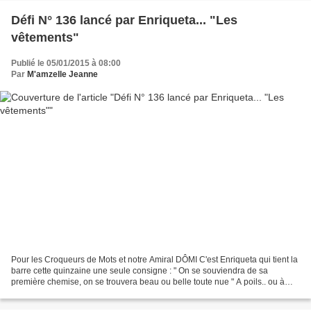
Défi N° 136 lancé par Enriqueta... "Les
vêtements"
Publié le 05/01/2015 à 08:00
Par
M'amzelle Jeanne
Pour les Croqueurs de Mots et notre Amiral DÔMI C'est Enriqueta qui tient la
barre cette quinzaine une seule consigne : " On se souviendra de sa
première chemise, on se trouvera beau ou belle toute nue " A poils.. ou à
plumes.. en soie ou en cotton Les...