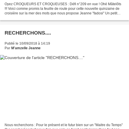
Oyez CROQUEURS ET CROQUEUSES : Défi n°209 en vue ! Ohé Mâtelôts
!!! Voici comme promis la feuille de route pour cette nouvelle quinzaine de
croisière sur la mer des mots que nous propose Jeanne "fadosi" Un petit
texte en prose incluant quelques expressions...
RECHERCHONS....
Publié le 10/09/2018 à 14:19
Par
M'amzelle Jeanne
Nous recherchons : Pour le présent et le futur bien sur un "Maitre du Temps"