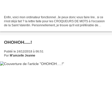
Enfin, voici mon ordinateur fonctionnel. Je peux donc vous faire lire.. si ce
n'est déjà fait ? la lettre faite pour les CROQUEURS DE MOTS à l'occasion
de la Saint Valentin. Personnellement, je trouve qu'il est préférable de
s'adresser directement.. c'est...
OHOHOH.....!
Publié le 24/12/2018 à 06:51
Par
M'amzelle Jeanne