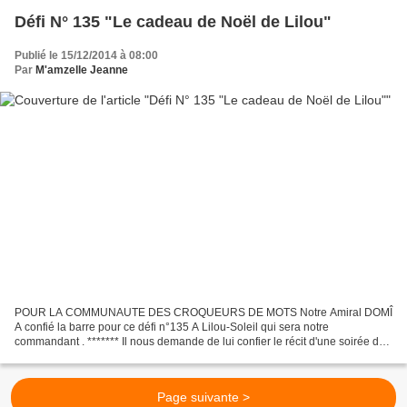
Défi N° 135 "Le cadeau de Noël de Lilou"
Publié le 15/12/2014 à 08:00
Par
M'amzelle Jeanne
POUR LA COMMUNAUTE DES CROQUEURS DE MOTS Notre Amiral DOMÎ
A confié la barre pour ce défi n°135 A Lilou-Soleil qui sera notre
commandant . ******* Il nous demande de lui confier le récit d'une soirée de
réveillon de Noël et de notre déception devant le...
Page suivante >