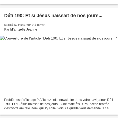
personnage, sa lettre ou la votre. Voilà...
Défi 190: Et si Jésus naissait de nos jours...
Publié le 11/09/2017 à 07:00
Par
M'amzelle Jeanne
Problèmes d'affichage ? Affichez cette newsletter dans votre navigateur. Défi
190 : Et si Jésus naissait de nos jours... Ohé Matelôts !!! Pour cette rentrée
c'est votre amirale Dômi qui s'y colle. Voici ce qu'elle vous demande : Et si
Jésus naissait de...