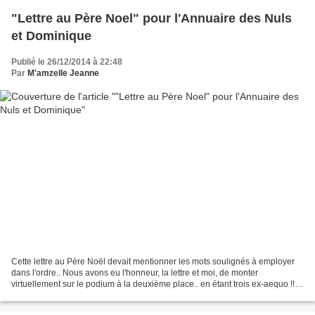
"Lettre au Père Noel" pour l'Annuaire des Nuls
et Dominique
Publié le 26/12/2014 à 22:48
Par
M'amzelle Jeanne
Cette lettre au Père Noël devait mentionner les mots soulignés à employer
dans l'ordre.. Nous avons eu l'honneur, la lettre et moi, de monter
virtuellement sur le podium à la deuxième place.. en étant trois ex-aequo !!
Père Noël… Mon p’ov vieux, Tu permets...