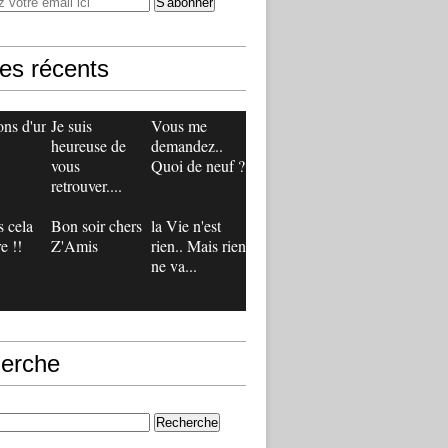
les récents
ons d'un
Je suis
Vous me
heureuse de
demandez..
vous
Quoi de neuf ?
retrouver....
 cela
Bon soir chers
la Vie n'est
e !!
Z'Amis
rien.. Mais rien
ne va...
erche