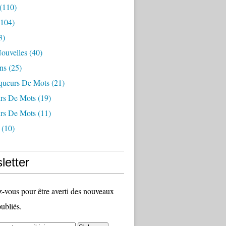
(110)
104)
3)
Nouvelles
(40)
ns
(25)
queurs De Mots
(21)
rs De Mots
(19)
rs De Mots
(11)
(10)
letter
vous pour être averti des nouveaux
publiés.