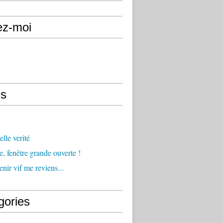
ez-moi
s
lle verité
e, fenêtre grande ouverte !
nir vif me reviens...
gories