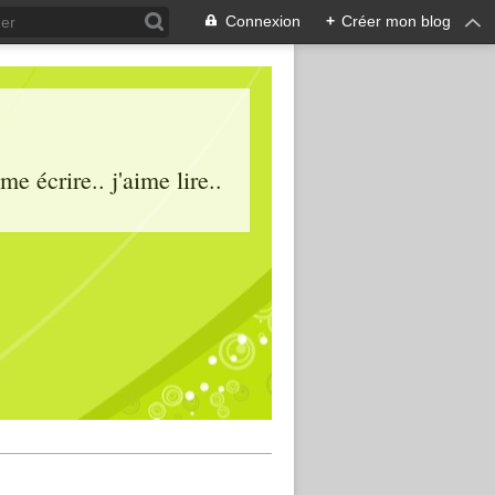
Connexion
+
Créer mon blog
e écrire.. j'aime lire..