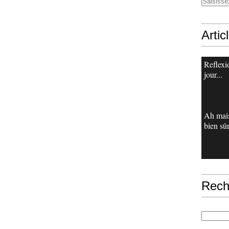
Artic
Reflexi
jour...
Ah mais
bien sûr
Rech